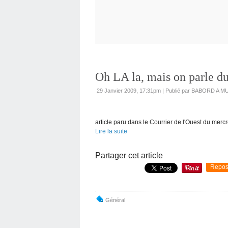
Oh LA la, mais on parle du
29 Janvier 2009, 17:31pm
|
Publié par BABORD A M
article paru dans le Courrier de l'Ouest du merc
Lire la suite
Partager cet article
Repos
Général