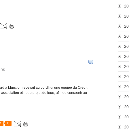
20
20
20
20
20
20
…
20
URS
20
20
ord à Mûrs, on recevait aujourd'hui une équipe du Crédit
e association et notre projet de toue, afin de concourir au
20
20
20
t
0
20