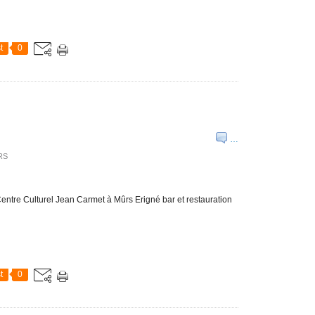
t
0
…
RS
entre Culturel Jean Carmet à Mûrs Erigné bar et restauration
t
0