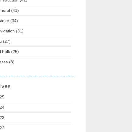
néral
(41)
stoire
(34)
vigation
(31)
u
(27)
l Folk
(25)
esse
(8)
ives
25
24
23
22