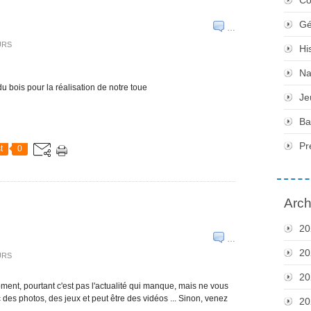
Gé
…
URS
Hi
Na
u bois pour la réalisation de notre toue
Je
Ba
Pr
t
0
Arch
20
…
20
URS
20
oment, pourtant c'est pas l'actualité qui manque, mais ne vous
c des photos, des jeux et peut être des vidéos ... Sinon, venez
20