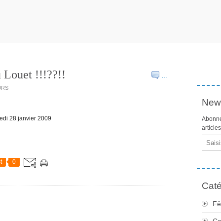
 Louet !!!??!!
…
URS
News
redi 28 janvier 2009
Abonne
article
Email
t
0
Caté
Fê
Co