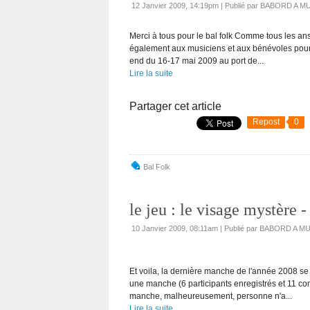
12 Janvier 2009, 14:19pm
|
Publié par BABORD A M
Merci à tous pour le bal folk Comme tous les ans
également aux musiciens et aux bénévoles pour c
end du 16-17 mai 2009 au port de...
Lire la suite
Partager cet article
Repost
0
Bal Folk
le jeu : le visage mystère -
10 Janvier 2009, 08:11am
|
Publié par BABORD A M
Et voila, la dernière manche de l'année 2008 se 
une manche (6 participants enregistrés et 11 c
manche, malheureusement, personne n'a...
Lire la suite