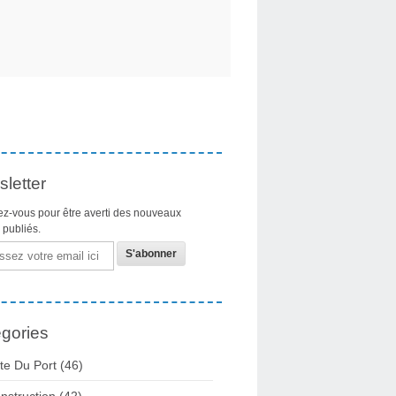
letter
z-vous pour être averti des nouveaux
s publiés.
gories
te Du Port
(46)
nstruction
(42)