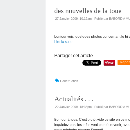
des nouvelles de la toue
27 Janvier 2009, 10:12am
|
Publié par BABORD A M
bonjour voici quelques photos concernant le tri d
Lire la suite
Partager cet article
Repos
Construction
Actualités . . .
22 Janvier 2009, 18:35pm
|
Publié par BABORD A M
Bonjour à tous, C'est plutôt vide ce site en ce m
inquiétez pas, les infos vont bientôt revenir, ave
nous rejoindre chaque Samedi...