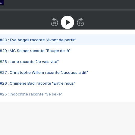
#30 : Eve Angeli raconte "Avant de partir"
#29 : MC Solaar raconte "Bouge de là"
28 : Lorie raconte "Je vais vite"
#27 : Christophe Willem raconte "Jacques a dit"
#26 : Chimène Badi raconte "Entre nous"
#25 : Indochine raconte "3e sexe"
#24 : Zaho raconte "C'est chelou"
#23 : Patrick Bruel raconte "Au café des délices"
#22 : Kyo raconte "Le chemin"