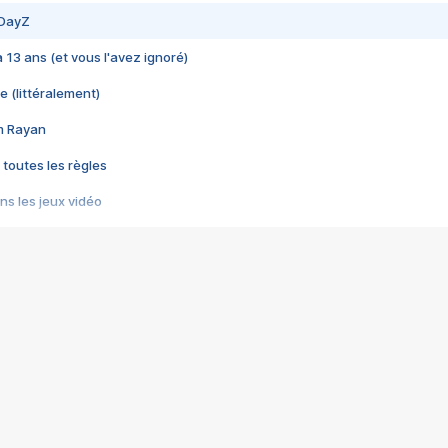
 DayZ
 a 13 ans (et vous l'avez ignoré)
e (littéralement)
im Rayan
 toutes les règles
s les jeux vidéo
us choquant de Rockstar ? - Le scandale BULLY
e plus moche de Steam
du RÊVE tourne au CAUCHEMAR
pendant 8 heures
it… à tort
umiliés par un jeu vidéo