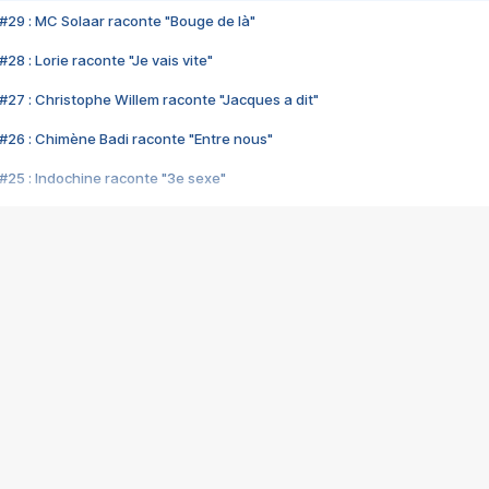
#29 : MC Solaar raconte "Bouge de là"
28 : Lorie raconte "Je vais vite"
#27 : Christophe Willem raconte "Jacques a dit"
#26 : Chimène Badi raconte "Entre nous"
#25 : Indochine raconte "3e sexe"
#24 : Zaho raconte "C'est chelou"
#23 : Patrick Bruel raconte "Au café des délices"
#22 : Kyo raconte "Le chemin"
#21 : Nolwenn Leroy raconte "Cassé"
#20 : Patrick Hernandez raconte "Born to be alive"
#19 : Lorie raconte "Près de moi"
#18 : Michael Jones raconte "A nos actes manqués" (avec Jean-Jacque