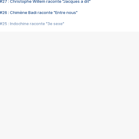
#27 : Christophe Willem raconte "Jacques a dit"
#26 : Chimène Badi raconte "Entre nous"
#25 : Indochine raconte "3e sexe"
#24 : Zaho raconte "C'est chelou"
#23 : Patrick Bruel raconte "Au café des délices"
#22 : Kyo raconte "Le chemin"
#21 : Nolwenn Leroy raconte "Cassé"
#20 : Patrick Hernandez raconte "Born to be alive"
#19 : Lorie raconte "Près de moi"
#18 : Michael Jones raconte "A nos actes manqués" (avec Jean-Jacque
#17 : Khaled raconte "Aïcha"
#16 : Corneille raconte "Parce qu'on vient de loin"
#15 : Indochine raconte "L'aventurier"