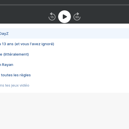
 DayZ
 a 13 ans (et vous l'avez ignoré)
e (littéralement)
im Rayan
 toutes les règles
s les jeux vidéo
us choquant de Rockstar ? - Le scandale BULLY
e plus moche de Steam
du RÊVE tourne au CAUCHEMAR
pendant 8 heures