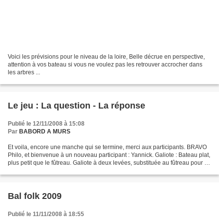
Voici les prévisions pour le niveau de la loire, Belle décrue en perspective,
attention à vos bateau si vous ne voulez pas les retrouver accrocher dans
les arbres ...
Le jeu : La question - La réponse
Publié le 12/11/2008 à 15:08
Par
BABORD A MURS
Et voila, encore une manche qui se termine, merci aux participants. BRAVO
Philo, et bienvenue à un nouveau participant : Yannick. Galiote : Bateau plat,
plus petit que le fûtreau. Galiote à deux levées, substituée au fûtreau pour la
petite pêche. Longueur,...
Bal folk 2009
Publié le 11/11/2008 à 18:55