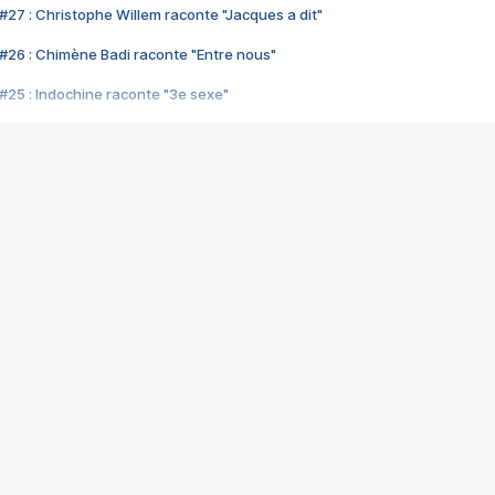
#27 : Christophe Willem raconte "Jacques a dit"
#26 : Chimène Badi raconte "Entre nous"
#25 : Indochine raconte "3e sexe"
#24 : Zaho raconte "C'est chelou"
#23 : Patrick Bruel raconte "Au café des délices"
#22 : Kyo raconte "Le chemin"
#21 : Nolwenn Leroy raconte "Cassé"
#20 : Patrick Hernandez raconte "Born to be alive"
#19 : Lorie raconte "Près de moi"
#18 : Michael Jones raconte "A nos actes manqués" (avec Jean-Jacque
#17 : Khaled raconte "Aïcha"
#16 : Corneille raconte "Parce qu'on vient de loin"
#15 : Indochine raconte "L'aventurier"