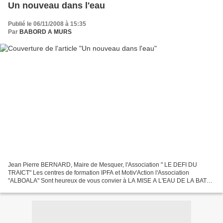
Un nouveau dans l'eau
Publié le 06/11/2008 à 15:35
Par
BABORD A MURS
Jean Pierre BERNARD, Maire de Mesquer, l'Association " LE DEFI DU
TRAICT" Les centres de formation IPFA et Motiv'Action l'Association
"ALBOALA" Sont heureux de vous convier à LA MISE A L'EAU DE LA BATEL
(bateau voile/aviron traditionnel basque) baptisée...