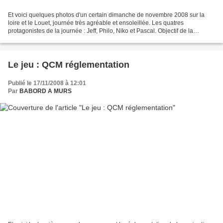
Et voici quelques photos d'un certain dimanche de novembre 2008 sur la
loire et le Louet, journée très agréable et ensoleillée. Les quatres
protagonistes de la journée : Jeff, Philo, Niko et Pascal. Objectif de la
journée : transférer les deux bateaux...
Le jeu : QCM réglementation
Publié le 17/11/2008 à 12:01
Par
BABORD A MURS