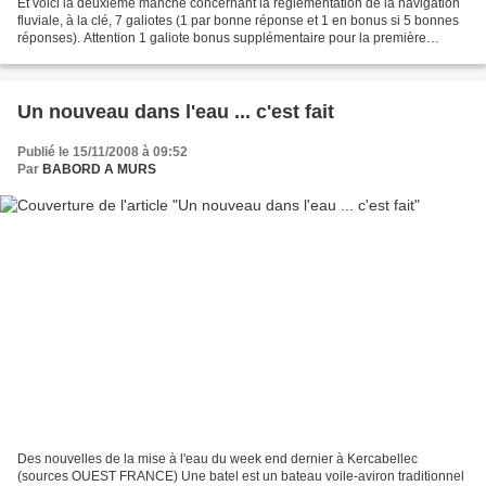
Et voici la deuxième manche concernant la réglementation de la navigation
fluviale, à la clé, 7 galiotes (1 par bonne réponse et 1 en bonus si 5 bonnes
réponses). Attention 1 galiote bonus supplémentaire pour la première
personne qui trouve les 5 bons...
Un nouveau dans l'eau ... c'est fait
Publié le 15/11/2008 à 09:52
Par
BABORD A MURS
Des nouvelles de la mise à l'eau du week end dernier à Kercabellec
(sources OUEST FRANCE) Une batel est un bateau voile-aviron traditionnel