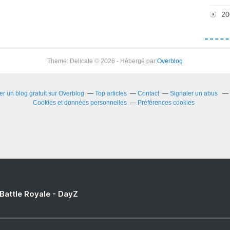
20
Theme: Delicate © 2026 - Hébergé par
Overblog
er un blog gratuit sur Overblog
Top articles
Contact
Signaler un abus
Cookies et données personnelles
Préférences cookies
 Battle Royale - DayZ