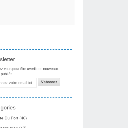
letter
z-vous pour être averti des nouveaux
s publiés.
gories
te Du Port
(46)
nstruction
(42)