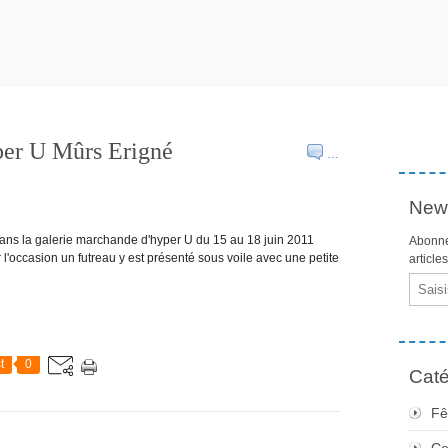
per U Mûrs Erigné
…
News
dans la galerie marchande d'hyper U du 15 au 18 juin 2011
Abonne
l'occasion un futreau y est présenté sous voile avec une petite
article
Email
t
0
Caté
Fê
Co