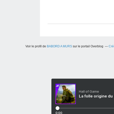
Voir le profil de
BABORD A MURS
sur le portail Overblog
Cré
Hall of Game
La folle origine du
0:00