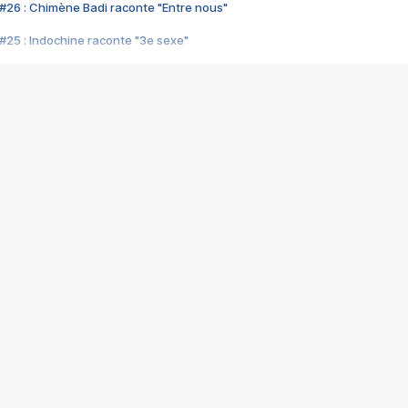
#26 : Chimène Badi raconte "Entre nous"
#25 : Indochine raconte "3e sexe"
#24 : Zaho raconte "C'est chelou"
#23 : Patrick Bruel raconte "Au café des délices"
#22 : Kyo raconte "Le chemin"
#21 : Nolwenn Leroy raconte "Cassé"
#20 : Patrick Hernandez raconte "Born to be alive"
#19 : Lorie raconte "Près de moi"
#18 : Michael Jones raconte "A nos actes manqués" (avec Jean-Jacque
#17 : Khaled raconte "Aïcha"
#16 : Corneille raconte "Parce qu'on vient de loin"
#15 : Indochine raconte "L'aventurier"
14 : Lorie raconte "Sur un air latino"