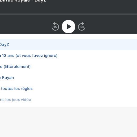
 DayZ
 a 13 ans (et vous l'avez ignoré)
e (littéralement)
im Rayan
 toutes les règles
s les jeux vidéo
us choquant de Rockstar ? - Le scandale BULLY
e plus moche de Steam
du RÊVE tourne au CAUCHEMAR