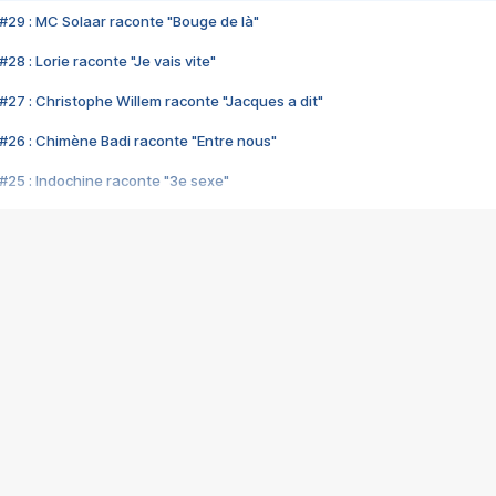
#29 : MC Solaar raconte "Bouge de là"
28 : Lorie raconte "Je vais vite"
#27 : Christophe Willem raconte "Jacques a dit"
#26 : Chimène Badi raconte "Entre nous"
#25 : Indochine raconte "3e sexe"
#24 : Zaho raconte "C'est chelou"
#23 : Patrick Bruel raconte "Au café des délices"
#22 : Kyo raconte "Le chemin"
#21 : Nolwenn Leroy raconte "Cassé"
#20 : Patrick Hernandez raconte "Born to be alive"
#19 : Lorie raconte "Près de moi"
#18 : Michael Jones raconte "A nos actes manqués" (avec Jean-Jacque